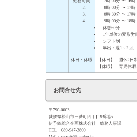
勤務時間
7時 00分 〜 16時
8時 00分 〜 17時
8時 30分 〜 17時
9時 00分 〜 18時
休憩60分
1年単位の変形労
シフト制
早出：週1～2回、
休日・休暇
【休日】 週休2日制
【休暇】 育児休暇
お問合せ先
〒790-0003
愛媛県松山市三番町四丁目9番地5
伊予鉄総合企画株式会社 総務人事課
TEL：089-947-3800
Mail：
recruit@iyoplan.jp